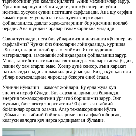
тарғиботнинг ўзи камлик қиляпти. Аниқ механизмлар зарур.
Ўрганишлар шуни кўрсатадики, энг кўп энергия уйни
иситиш, хусусан сувни иситишга сарфланади. Ана шу сарфни
камайтириш учун қайта тикланувчи энергиядан
фойдаланилса, давлат харажатларнинг бир қисмини қоплаб
беради. Ана шундай чоралар тежамкорликка ундайди.
Савол туғилади, нега биз уйларимизни иситишга кўп энергия
сарфлаймиз? Чунки биз биноларни лойиҳалашда, қуришда
кўп жиҳатларни эътиборга олмаймиз. Янги қурилиш
материаллари, замонавий лойиҳалардан фойдаланиш зарур.
Мана, тарғибот натижасида светодиод лампаларга анча ўтдик,
лекин бу ҳам етарли эмас. Ҳозир дунё сенсор, яъни ҳаракат
натижасида ёнадиган лампаларга ўтмоқда. Бизда кўп қаватли
уйлар подъездларида чироқлар бекорга ёниб ётади.
Учинчи йўналиш – жамоат жойлари. Бу ерда жуда кўп
энергия исроф бўлади. Биз фарзандларимизга ёшликдан
энергия тежамкорлигини ўргатиб боришимиз зарур. Энг
муҳими, биз электр энергиясини 90 фоизгача табиий
бойликлар орқали оламиз. Агар тежамкорликни йўлга
қўймасак ва табиий бойликларимизни сарфлаб юборсак,
келгуси авлодга ҳеч нарса қолдирмаган бўламиз.