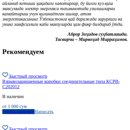
айланиб кетиши ҳақидаги хавотирлар, бу йилги куз-қиш
мавсумида электр энергияси таъминотида узилишларни
камайтириш учун қилинаётган ишлар, атом
энергетикасининг Ўзбекистонга қай даражада зарурлиги ва
унинг хавфсизлиги каби мавзуларда ҳам фикр билдириб ўтди.
Аброр Зоҳидов суҳбатлашди.
Тасвирчи – Мирвоҳид Мирраҳимов.
Рекомендуем
Быстрый просмотр
Взрывозащищенные коробки соединительные типа КСРВ-
C202012
В наличии
от
1 000
сум
Узнать наличие
Написать
Быстрый просмотр