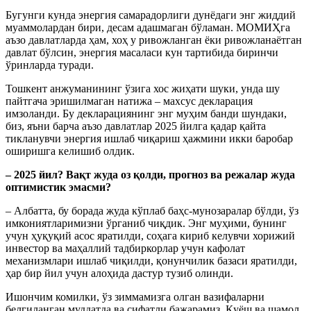
Бугунги кунда энергия самарадорлиги дунёдаги энг жиддий
муаммолардан бири, десам адашмаган бўламан. МОМИҲга
аъзо давлатларда ҳам, хоҳ у ривожланган ёки ривожланаётган
давлат бўлсин, энергия масаласи кун тартибида биринчи
ўринларда туради.
Тошкент анжуманининг ўзига хос жиҳати шуки, унда шу
пайтгача эришилмаган натижа – махсус декларация
имзоланди. Бу декларациянинг энг муҳим банди шундаки,
биз, яъни барча аъзо давлатлар 2025 йилга қадар қайта
тикланувчи энергия ишлаб чиқариш ҳажмини икки баробар
оширишга келишиб олдик.
– 2025 йил? Вақт жуда оз қолди, прогноз ва режалар жуда
оптимистик эмасми?
– Албатта, бу борада жуда кўплаб баҳс-мунозаралар бўлди, ўз
имкониятларимизни ўрганиб чиқдик. Энг муҳими, бунинг
учун ҳуқуқий асос яратилди, соҳага кириб келувчи хорижий
инвестор ва маҳаллий тадбиркорлар учун кафолат
механизмлари ишлаб чиқилди, қонунчилик базаси яратилди,
ҳар бир йил учун алоҳида дастур тузиб олинди.
Ишончим комилки, ўз зиммамизга олган вазифаларни
белгиланган муддатда ва сифатли бажарамиз. Қуёш ва шамол