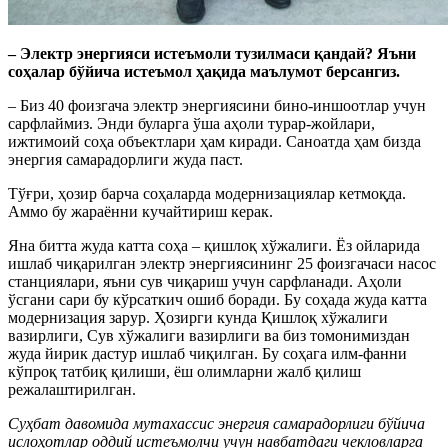
– Электр энергияси истеъмоли тузилмаси қандай? Яъни
соҳалар бўйича истеъмол ҳақида маълумот берсангиз.
– Биз 40 фоизгача электр энергиясини бино-иншоотлар учун
сарфлаймиз. Энди буларга ўша аҳоли турар-жойлари,
ижтимоий соҳа объектлари ҳам киради. Саноатда ҳам бизда
энергия самарадорлиги жуда паст.
Тўғри, ҳозир барча соҳаларда модернизациялар кетмоқда.
Аммо бу жараённи кучайтириш керак.
Яна битта жуда катта соҳа – қишлоқ хўжалиги. Ёз ойларида
ишлаб чиқарилган электр энергиясининг 25 фоизгачаси насос
станциялари, яъни сув чиқариш учун сарфланади. Аҳоли
ўсгани сари бу кўрсаткич ошиб боради. Бу соҳада жуда катта
модернизация зарур. Ҳозирги кунда Қишлоқ хўжалиги
вазирлиги, Сув хўжалиги вазирлиги ва биз томонимиздан
жуда йирик дастур ишлаб чиқилган. Бу соҳага илм-фанни
кўпроқ татбиқ қилиши, ёш олимларни жалб қилиш
режалаштирилган.
Суҳбат давомида мутахассис энергия самарадорлиги бўйича
ислоҳотлар оддий истеъмолчи учун навбатдаги чекловларга