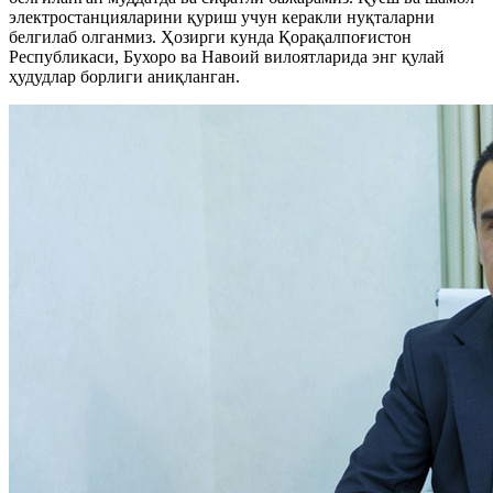
электростанцияларини қуриш учун керакли нуқталарни
белгилаб олганмиз. Ҳозирги кунда Қорақалпоғистон
Республикаси, Бухоро ва Навоий вилоятларида энг қулай
ҳудудлар борлиги аниқланган.