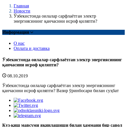
Главная
Новости
Ўзбекистонда оилалар сарфлаётган электр
энергиясининг қанчасини исроф қиляпти?
Информация
О нас
Оплата и доставка
Ўзбекистонда оилалар сарфлаётган электр энергиясининг
қанчасини исроф қиляпти?
08.10.2019
Ўзбекистонда оилалар сарфлаётган электр энергиясининг
қанчасини исроф қиляпти? Вазир ўринбосари билан суҳбат
Куз-қиш мавсуми яқинлашиши билан ҳаммани бир савол