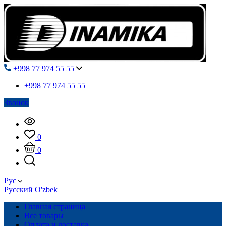
+998 77 974 55 55
+998 77 974 55 55
Звонок
0
0
Рус
Русский
O'zbek
Главная страница
Все товары
Оплата и доставка