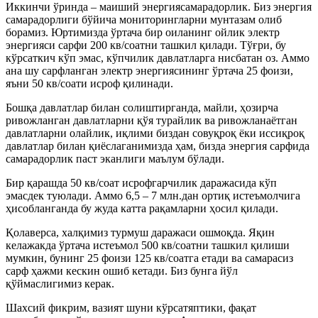
Иккинчи ўринда – маиший энергиясамарадорлик. Биз энергия
самарадорлиги бўйича мониторингларни мунтазам олиб
борамиз. Юртимизда ўртача бир оиланинг ойлик электр
энергияси сарфи 200 кв/соатни ташкил қилади. Тўғри, бу
кўрсаткич кўп эмас, кўпчилик давлатларга нисбатан оз. Аммо
ана шу сарфланган электр энергиясининг ўртача 25 фоизи,
яъни 50 кв/соати исроф қилинади.
Бошқа давлатлар билан солиштирганда, майли, ҳозирча
ривожланган давлатларни қўя турайлик ва ривожланаётган
давлатларни олайлик, иқлими биздан совуқроқ ёки иссиқроқ
давлатлар билан қиёслаганимизда ҳам, бизда энергия сарфида
самарадорлик паст эканлиги маълум бўлади.
Бир қарашда 50 кв/соат исрофгарчилик даражасида кўп
эмасдек туюлади. Аммо 6,5 – 7 млн.дан ортиқ истеъмолчига
ҳисобланганда бу жуда катта рақамларни ҳосил қилади.
Қолаверса, халқимиз турмуш даражаси ошмоқда. Яқин
келажакда ўртача истеъмол 500 кв/соатни ташкил қилиши
мумкин, бунинг 25 фоизи 125 кв/соатга етади ва самарасиз
сарф ҳажми кескин ошиб кетади. Биз бунга йўл
қўймаслигимиз керак.
Шахсий фикрим, вазият шуни кўрсатяптики, фақат