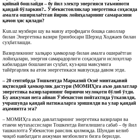
қийнай бошлайди – бу йил электр энергияси таъминоти
қандай бўларкин?.. Ўзбекистонликлар энергетика соҳасида
амалга оширилаётган йирик лойиҳаларнинг самарасини
қачон ҳис қилади?
Kun.uz мухбири шу ва мавзу атрофидаги бошқа саволлар
билан Энергетика вазири ўринбосари Шерзод Ходжаев билан
суҳбатлашди.
Вазирликнинг халқаро ҳамкорлар билан амалга ошираётган
лойиҳалари, энергия самарадорлиги соҳасидаги ислоҳотлар
кабилардан бошланган суҳбат, куз-қиш мавсумига
тайёргарлик ва атом энергетикаси мавзусида давом этди.
– 20 сентябрда Тошкентда Марказий Осиё минтақавий
иқтисодий ҳамкорлик дастури (МОМИҲ)га аъзо давлатлар
энергетика вазирларининг биринчи мулоқоти бўлиб ўтди.
Бу анжуман нега айнан Ўзбекистон пойтахтида ўтказилди,
учрашувда қандай натижаларга эришилди ва улар қандай
аҳамиятга эга?
– МОМИҲга аъзо давлатларнинг энергетика вазирлари ва
етакчи мутахассислари Тошкентда йиғилишига сабаб – бу йил
ташкилотга Ўзбекистон раислик қилмоқда. Шундан келиб
чиқиб навбатдаги анжуман мезбонлиги бизга берилди.