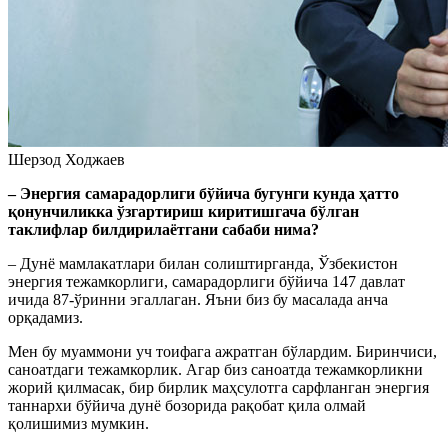
Шерзод Ходжаев
– Энергия самарадорлиги бўйича бугунги кунда ҳатто
қонунчиликка ўзгартириш киритишгача бўлган
таклифлар билдирилаётгани сабаби нима?
– Дунё мамлакатлари билан солиштирганда, Ўзбекистон
энергия тежамкорлиги, самарадорлиги бўйича 147 давлат
ичида 87-ўринни эгаллаган. Яъни биз бу масалада анча
орқадамиз.
Мен бу муаммони уч тоифага ажратган бўлардим. Биринчиси,
саноатдаги тежамкорлик. Агар биз саноатда тежамкорликни
жорий қилмасак, бир бирлик маҳсулотга сарфланган энергия
таннархи бўйича дунё бозорида рақобат қила олмай
қолишимиз мумкин.